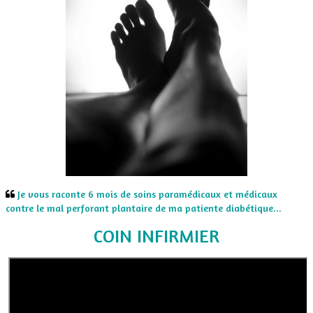
CONSEILS CONCOURS
INFOS ONI
LES VIDEOS
LIENS
BLA-BLA
CONTACT
Je vous raconte 6 mois de soins paramédicaux et médicaux
contre le mal perforant plantaire de ma patiente diabétique...
COIN INFIRMIER