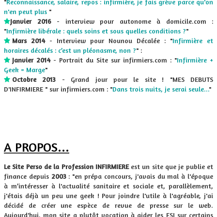
"
Reconnaissance, salaire, repos : infirmière, je fais grève parce qu'on
n'en peut plus
"
Janvier 2016
- interview pour autonome à domicile.com :
"
Infirmière libérale : quels soins et sous quelles conditions ?
"
Mars 2014
- Interview pour Nounou Décalée : "​
Infirmière et
horaires décalés : c’est un pléonasme, non ?
" :
Janvier 2014
- Portrait du Site sur infirmiers.com : "
Infirmière +
​
Geek = Marge
"
Octobre 2013
- Grand jour pour le site ! "MES DEBUTS
​
D'INFIRMIERE " sur infirmiers.com : "
Dans trois nuits, je serai seule...
"​
infirmier infirmiere ide idel iade ibode
A PROPOS...
Le Site Perso de la Profession INFIRMIERE
est un site que je publie et
finance depuis
2003
: "en prépa concours, j'avais du mal à l'époque
à m’intéresser à l'actualité sanitaire et sociale et, parallèlement,
j'étais déjà un peu une geek ! Pour joindre l'utile à l'agréable, j'ai
décidé de créer une espèce de revue de presse sur le web.
Aujourd'hui, mon site a plutôt vocation à aider les ESI sur certains